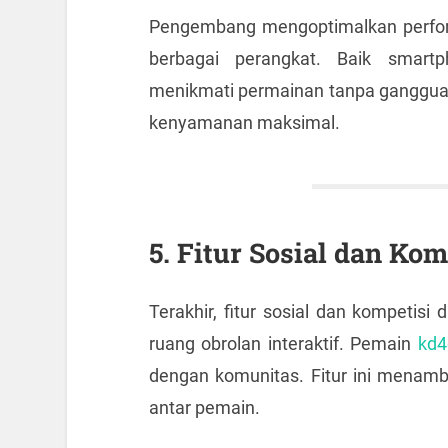
Pengembang mengoptimalkan perfo
berbagai perangkat. Baik smar
menikmati permainan tanpa gangguan 
kenyamanan maksimal.
5. Fitur Sosial dan Ko
Terakhir, fitur sosial dan kompetisi
ruang obrolan interaktif. Pemain
kd4
dengan komunitas. Fitur ini menamb
antar pemain.