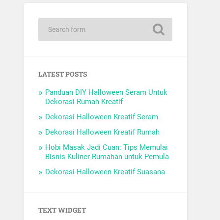
LATEST POSTS
Panduan DIY Halloween Seram Untuk
Dekorasi Rumah Kreatif
Dekorasi Halloween Kreatif Seram
Dekorasi Halloween Kreatif Rumah
Hobi Masak Jadi Cuan: Tips Memulai
Bisnis Kuliner Rumahan untuk Pemula
Dekorasi Halloween Kreatif Suasana
TEXT WIDGET