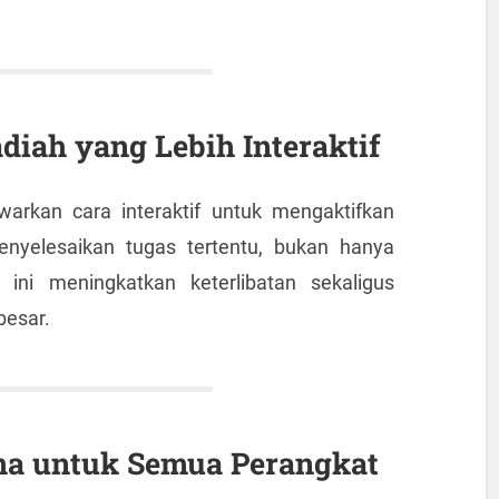
diah yang Lebih Interaktif
warkan cara interaktif untuk mengaktifkan
nyelesaikan tugas tertentu, bukan hanya
ini meningkatkan keterlibatan sekaligus
besar.
rma untuk Semua Perangkat