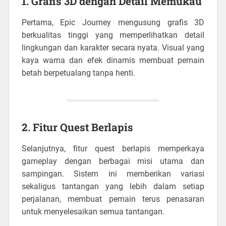
1. Grafis 3D dengan Detail Memukau
Pertama, Epic Journey mengusung grafis 3D
berkualitas tinggi yang memperlihatkan detail
lingkungan dan karakter secara nyata. Visual yang
kaya warna dan efek dinamis membuat pemain
betah berpetualang tanpa henti.
2. Fitur Quest Berlapis
Selanjutnya, fitur quest berlapis memperkaya
gameplay dengan berbagai misi utama dan
sampingan. Sistem ini memberikan variasi
sekaligus tantangan yang lebih dalam setiap
perjalanan, membuat pemain terus penasaran
untuk menyelesaikan semua tantangan.