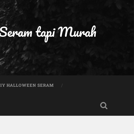
 Seram tapi Murah
DIY HALLOWEEN SERAM