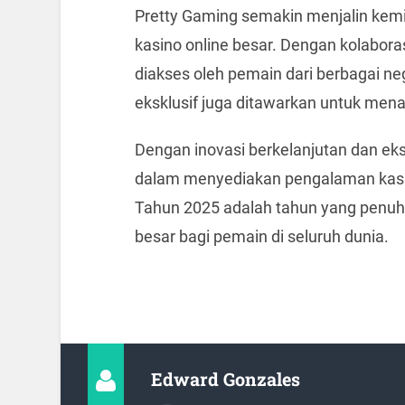
Pretty Gaming semakin menjalin kemi
kasino online besar. Dengan kolabora
diakses oleh pemain dari berbagai ne
eksklusif juga ditawarkan untuk mena
Dengan inovasi berkelanjutan dan eks
dalam menyediakan pengalaman kasin
Tahun 2025 adalah tahun yang penuh
besar bagi pemain di seluruh dunia.
Edward Gonzales