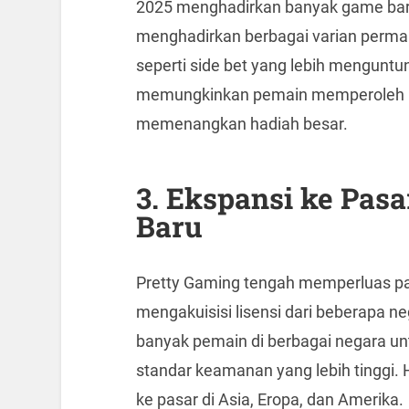
2025 menghadirkan banyak game baru 
menghadirkan berbagai varian perma
seperti side bet yang lebih menguntung
memungkinkan pemain memperoleh l
memenangkan hadiah besar.
3. Ekspansi ke Pasa
Baru
Pretty Gaming tengah memperluas pa
mengakuisisi lisensi dari beberapa n
banyak pemain di berbagai negara u
standar keamanan yang lebih tinggi. H
ke pasar di Asia, Eropa, dan Amerika.