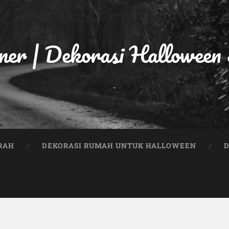
ner | Dekorasi Halloween
-
RAH
DEKORASI RUMAH UNTUK HALLOWEEN