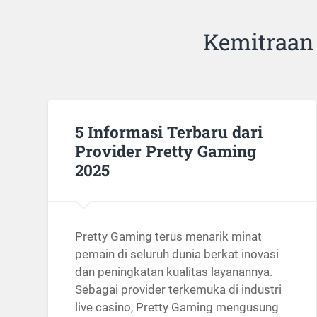
Kemitraan 
5 Informasi Terbaru dari
Provider Pretty Gaming
2025
Pretty Gaming terus menarik minat
pemain di seluruh dunia berkat inovasi
dan peningkatan kualitas layanannya.
Sebagai provider terkemuka di industri
live casino, Pretty Gaming mengusung