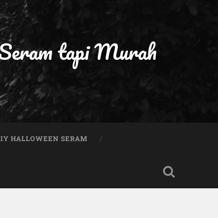
 Seram tapi Murah
DIY HALLOWEEN SERAM