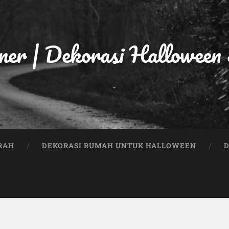
ner | Dekorasi Halloween
-
RAH
DEKORASI RUMAH UNTUK HALLOWEEN