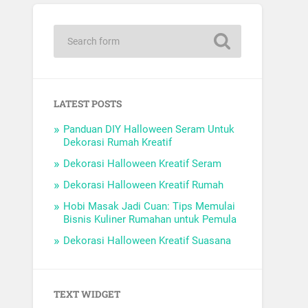
LATEST POSTS
Panduan DIY Halloween Seram Untuk
Dekorasi Rumah Kreatif
Dekorasi Halloween Kreatif Seram
Dekorasi Halloween Kreatif Rumah
Hobi Masak Jadi Cuan: Tips Memulai
Bisnis Kuliner Rumahan untuk Pemula
Dekorasi Halloween Kreatif Suasana
TEXT WIDGET