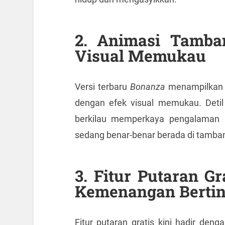
2.
Animasi Tamba
Visual Memukau
Versi terbaru
Bonanza
menampilkan 
dengan efek visual memukau. Detil
berkilau memperkaya pengalaman 
sedang benar-benar berada di tamba
3.
Fitur Putaran G
Kemenangan Bertin
Fitur putaran gratis kini hadir de