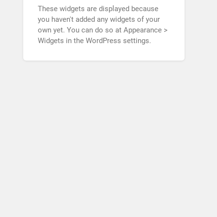
These widgets are displayed because
you haven't added any widgets of your
own yet. You can do so at Appearance >
Widgets in the WordPress settings.