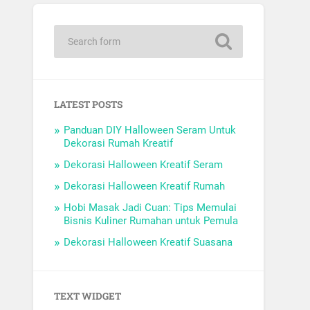
LATEST POSTS
Panduan DIY Halloween Seram Untuk
Dekorasi Rumah Kreatif
Dekorasi Halloween Kreatif Seram
Dekorasi Halloween Kreatif Rumah
Hobi Masak Jadi Cuan: Tips Memulai
Bisnis Kuliner Rumahan untuk Pemula
Dekorasi Halloween Kreatif Suasana
TEXT WIDGET