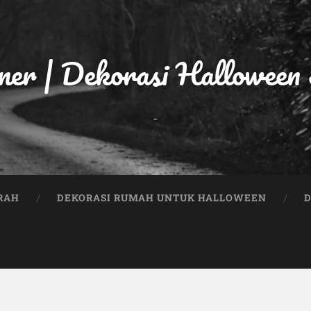
ner | Dekorasi Halloween
-
RAH
DEKORASI RUMAH UNTUK HALLOWEEN